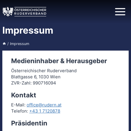
Zum
Inhalt
springen
Impressum
/
Impressum
Medieninhaber & Herausgeber
Österreichischer Ruderverband
Blattgasse 6, 1030 Wien
ZVR-Zahl: 990716094
Kontakt
E-Mail:
office@rudern.at
Telefon:
+43 1 7120878
Präsidentin