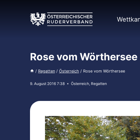
Zum
Inhalt
springen
Wettka
Rose vom Wörthersee
/
Regatten
/
Österreich
/
Rose vom Wörthersee
9. August 2016 7:38
Österreich
,
Regatten