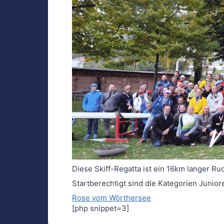
Diese Skiff-Regatta ist ein 16km langer 
Startberechtigt sind die Kategorien Junio
Rose vom Wörthersee
[php snippet=3]