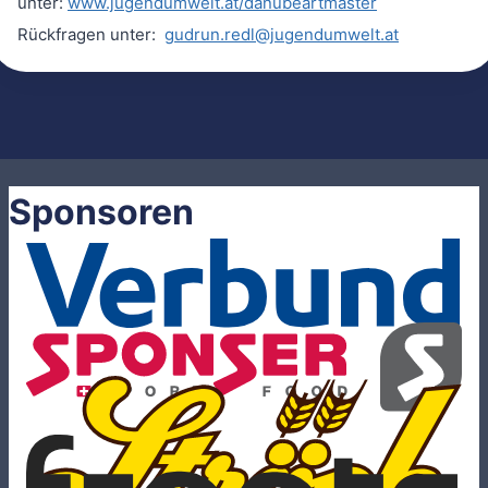
unter:
www.jugendumwelt.at/danubeartmaster
Rückfragen unter:
gudrun.redl@jugendumwelt.at
Sponsoren