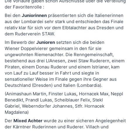
Die Vorläufe gaben schon Aufschlüsse über die Verteilung
der Favoritenrolle :
Bei den
Juniorinnen
präsentierten sich die Italienerinnen
aus der Lombardei sehr stark und entschieden das Finale
relativ klar für sich vor dem Elbtalachter aus Dresden und
dem Ruderverein STAW.
Im Bewerb der
Junioren
setzten sich die beiden
Wiener Doppelvierer gemeinsam in den für sie
ungewohnten Riemenachter. Die Renngemeinschaft,
bestehend aus drei LIAnesen, zwei Staw Ruderern, einem
Piraten, einem Donau Ruderer und einem Istrianer, kam
von Lauf zu Lauf besser in Fahrt und siegte in
sensationeller Weise im Finale gegen ihre Gegner aus
Deutschland (Dresden) und Italien (Lombardia).
(Animashaun Martin, Finster Lukas
,
Hornacek Max, Neppl
Benedikt, Prandl Lukas, Scheiblauer Felix, Stekl
Gabriel, Weberndorfer Johannes, Stfr. Hornacek
Magdalena)
Der
Mixed Achter
wurde zu einer sicheren Angelegenheit
der Kärntner Ruderinnen und Ruderer. Villach und