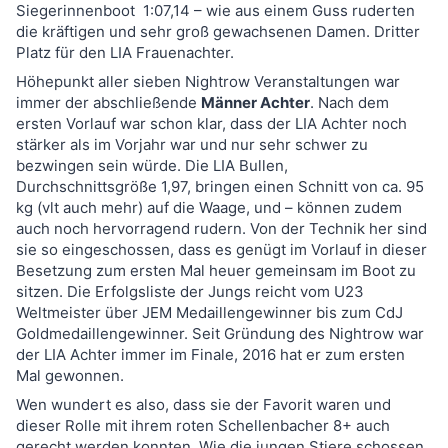
Siegerinnenboot 1:07,14 – wie aus einem Guss ruderten
die kräftigen und sehr groß gewachsenen Damen. Dritter
Platz für den LIA Frauenachter.
Höhepunkt aller sieben Nightrow Veranstaltungen war
immer der abschließende
Männer Achter
. Nach dem
ersten Vorlauf war schon klar, dass der LIA Achter noch
stärker als im Vorjahr war und nur sehr schwer zu
bezwingen sein würde. Die LIA Bullen,
Durchschnittsgröße 1,97, bringen einen Schnitt von ca. 95
kg (vlt auch mehr) auf die Waage, und – können zudem
auch noch hervorragend rudern. Von der Technik her sind
sie so eingeschossen, dass es genügt im Vorlauf in dieser
Besetzung zum ersten Mal heuer gemeinsam im Boot zu
sitzen. Die Erfolgsliste der Jungs reicht vom U23
Weltmeister über JEM Medaillengewinner bis zum CdJ
Goldmedaillengewinner. Seit Gründung des Nightrow war
der LIA Achter immer im Finale, 2016 hat er zum ersten
Mal gewonnen.
Wen wundert es also, dass sie der Favorit waren und
dieser Rolle mit ihrem roten Schellenbacher 8+ auch
gerecht werden konnten. Wie die jungen Stiere schossen