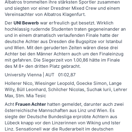
Albatros trommelten ihre stärksten Sportler zusammen
und siegten vor einer Dresdner Mixed Crew und einem
Vereinsachter von Albatros Klagenfurt.
Der
UNI Bewerb
war erfreulich gut besetzt. Wirklich
hochklassig rudernde Studenten traten gegeneinander an
und in einem dramatisch verlaufenden Finale hatte der
deutsche Achter aus Dresden die Bugspitze vor Istanbul
und Wien. Mit den geruderten Zeiten wären diese drei
Achter bei den Männer Achtern auch um den Finaleinzug
mit gefahren. Die Siegerzeit von 1.00,86 hätte im Finale
des M 8+ den dritten Platz gebracht.
University Vienna | AUT 01:02,87
Hollerer Nico, Wiesinger Leopold, Goecke Simon, Lange
Willy, Büll Leonhard, Schilcher Nicolas, Suchak Iurii, Lehrer
Max, Stm. Mia Tesic
Acht
Frauen Achter
hatten gemeldet, darunter auch zwei
österreichische Mannschaften aus Linz und Wien. Es
siegte der Deutsche Bundesliga erprobte Achtern aus
Lübeck knapp vor den Linzerinnen von Wiking und Ister
Linz. Sensationell war die Ruderarbeit im deutschen