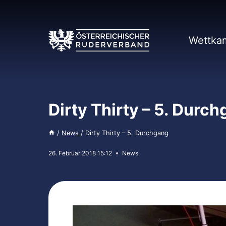
Zum
Inhalt
springen
Wettka
Dirty Thirty – 5. Durc
/
News
/
Dirty Thirty – 5. Durchgang
26. Februar 2018 15:12
News