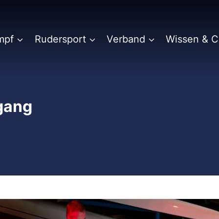
mpf
Rudersport
Verband
Wissen & 
hgang