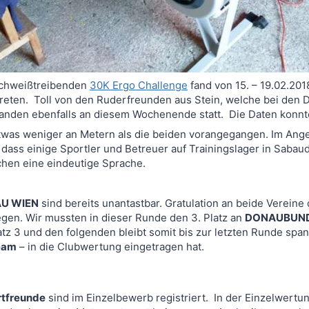
 schweißtreibenden
30K Ergo Challenge
fand von 15. – 19.02.201
treten. Toll von den Ruderfreunden aus Stein, welche bei den
fanden ebenfalls an diesem Wochenende statt. Die Daten konn
twas weniger an Metern als die beiden vorangegangen. Im Ange
ass einige Sportler und Betreuer auf Trainingslager in Sabaudi
chen eine eindeutige Sprache.
U WIEN
sind bereits unantastbar. Gratulation an beide Vereine
en. Wir mussten in dieser Runde den 3. Platz an
DONAUBUN
z 3 und den folgenden bleibt somit bis zur letzten Runde spann
Team
– in die Clubwertung eingetragen hat.
rtfreunde
sind im Einzelbewerb registriert. In der Einzelwertun