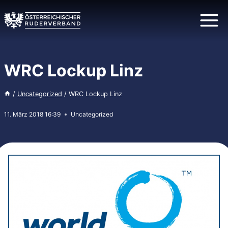
Zum
Inhalt
springen
WRC Lockup Linz
/
Uncategorized
/
WRC Lockup Linz
11. März 2018 16:39
Uncategorized