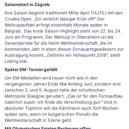
Saisonstart in Zagreb
Ihre Saison beginnt traditionell Mitte April (14./15.) mit den
Croatia Open. „Ein wirklich lässiger Kick-off!“ Der
Weltcupauftakt erfolgt eineinhalb Monate später in
Belgrad. Das erste Saison-Highlight steht von 22. bis 24.
Juni am Programm. Der Weltcup in Ottensheim ist die
Generalprobe für die Heim-Weltmeisterschaft, die im
kommenden Jahr in eben diesen Donauarmgewässern zur
Austragung kommt.
„Definitiv ein Höhepunkt 2018″
, stellt
Lobnig klar.
Später EM-Termin gefällt
Um EM-Medaillen wird heuer nicht wie in den
vergangenen Jahren Ende Mai Anfang Juni, sondern erst
zwischen 2. und 5. August nahe der schottischen
Metropole Glasgow gerudert.
„Das ist für den Formaufbau
natürlich super. Ich finde die Verschiebung gut.“
Und in
absoluter Topform will die Kärntnerin auch fünf Wochen
später sein, wenn im bulgarischen Plovdiv die
Weltmeisterschaft in Szene geht.
Mit Olympischen Spielen Rechnung offen