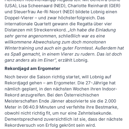
(USA), Lisa Scheenaard (NED), Charlotte Reinhardt (GER)
und Steuerfrau Ae-Ri Noort (NED) bildete Lobnig einen
Doppel-Vierer – und zwar höchsterfolgreich. Das
internationale Quartett gewann die Regatta über vier
Distanzen mit Streckenrekord.
„Ich habe die Einladung
sehr gerne angenommen, schließlich war es eine
willkommene Abwechslung zum doch monotonen
Wintertraining und auch ein guter Formtest. Außerdem hat
es Spaß gemacht, in einem Vierer zu rudern. Das ist doch
ganz anders als im Einer“,
erzählt Lobnig.
Rekordjagd am Ergometer
Noch bevor die Saison richtig startet, will Lobnig auf
Rekordjagd gehen – am Ergometer. Die 27-Jährige hat
nämlich geplant, in den nächsten Wochen ihren Indoor-
Rekord anzugreifen. Bei den Österreichischen
Meisterschaften Ende Jänner absolvierte sie die 2.000
Meter in 06:40.9 Minuten und verfehlte ihre Bestmarke,
obwohl nicht richtig fit, um nur eine Zehntelsekunde.
Dementsprechend zuversichtlich ist sie, dass der nächste
Rekordversuch von Erfolg gekrönt sein wird.