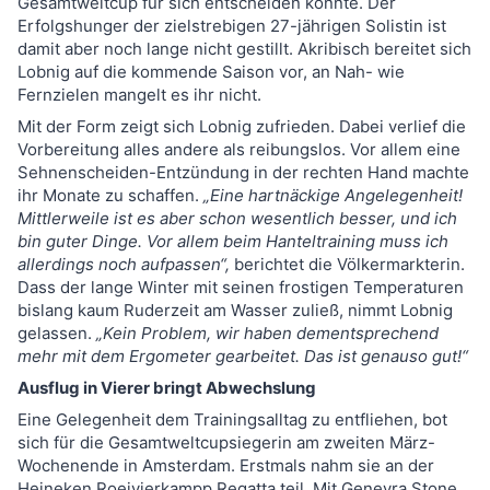
Gesamtweltcup für sich entscheiden konnte. Der
Erfolgshunger der zielstrebigen 27-jährigen Solistin ist
damit aber noch lange nicht gestillt. Akribisch bereitet sich
Lobnig auf die kommende Saison vor, an Nah- wie
Fernzielen mangelt es ihr nicht.
Mit der Form zeigt sich Lobnig zufrieden. Dabei verlief die
Vorbereitung alles andere als reibungslos. Vor allem eine
Sehnenscheiden-Entzündung in der rechten Hand machte
ihr Monate zu schaffen.
„Eine hartnäckige Angelegenheit!
Mittlerweile ist es aber schon wesentlich besser, und ich
bin guter Dinge. Vor allem beim Hanteltraining muss ich
allerdings noch aufpassen“,
berichtet die Völkermarkterin.
Dass der lange Winter mit seinen frostigen Temperaturen
bislang kaum Ruderzeit am Wasser zuließ, nimmt Lobnig
gelassen.
„Kein Problem, wir haben dementsprechend
mehr mit dem Ergometer gearbeitet. Das ist genauso gut!“
Ausflug in Vierer bringt Abwechslung
Eine Gelegenheit dem Trainingsalltag zu entfliehen, bot
sich für die Gesamtweltcupsiegerin am zweiten März-
Wochenende in Amsterdam. Erstmals nahm sie an der
Heineken Roeivierkampp Regatta teil. Mit Genevra Stone