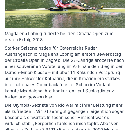
Magdalena Lobnig ruderte bei den Croatia Open zum
ersten Erfolg 2018.
Starker Saisoneinstieg für Österreichs Ruder-
Aushängeschild Magalena Lobnig am ersten Bewerbstag
der Croatia Open in Zagreb! Die 27-Jährige eroberte nach
einer souveränen Vorstellung im A-Finale den Sieg in der
Damen-Einer-Klasse – mit über 14 Sekunden Vorsprung
auf ihre Schwester Katharina, die in Kroatien ein starkes
internationales Comeback feierte. Schon im Vorlauf
konnte Magdalena ihre Konkurrenz auf Schlagdistanz
halten und gewann klar.
Die Olympia-Sechste von Rio war mit ihrer Leistung mehr
als zufrieden: „Mir ist sehr gut gegangen, eigentlich sogar
besser als erwartet. In technischer Hinsicht war es
wirklich stabil, körperlich fühle ich mich topfit. Aber vor
allem die Zeit von 7:31,11 Minuten über die 2000 Meter-