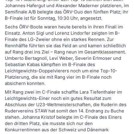
Johannes Hafergut und Alexander Maderner platzieren, im
Semifinale A/B belegte das ÖRV-Duo den fünften Platz; ihr
B-Finale ist für Sonntag, 10:30 Uhr, angesetzt.
Sechs ÖRV-Boote waren heute bereits in ihren Finali im
Einsatz. Anton Sigl und Lorenz Lindorfer zeigten im B-
Finale des LG-Zweier ohne ein starkes Rennen. Zur
Rennhälfte führten sie das Feld an und kamen schließlich
auf Rang drei ins Ziel – Rang neun im Gesamtklassement.
Umberto Bertagnoli, Levi Weber, Severin Erlmoser und
Sebastian Kabas kämpften im B-Finale des
Leichtgewichts-Doppelvierers noch um eine Top-10-
Platzierung, die sie mit Rang vier im B-Finale noch
absichern konnten.
Mit Rang zwei im C-Finale schaffte Lara Tiefenthaler im
Leichtgewichts-Einer noch ein gutes Resultat zum
Abschluss der U23-Weltmeisterschaften, die Ruderin des
Rudervereins STAW hat somit den 14. Endrang zu Buche
stehen. Johanna Kristof belegte im C-Finale des Einers
den dritten Platz, sie musste sich nur den
Konkurrentinnen aus der Schweiz und Dänemark