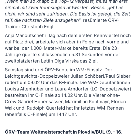
„Wenn man so knapp die Top-12 verpasst, muss man erst
einmal mit zwei Rennsiegen antworten. Besser geht es
nicht, wir sind sehr zufrieden. Die Basis ist gelegt, die Zeit
reif, die nächsten Ziele anzugehen
“, resümierte ÖRV-
Trainer Christoph Engl.
Anja Manoutschehri lag nach dem ersten Rennviertel noch
auf Platz drei, arbeitete sich aber in Folge nach vorne und
war bei der 1.000-Meter-Marke bereits Erste. Die 23-
Jährige querte schlussendlich 5.31 Sekunden vor der
zweitplatzierten Lettin Olga Virska das Ziel.
Samstag sind drei ÖRV-Boote im WM-Einsatz. Der
Leichtgewichts-Doppelzweier Julian Schöberl/Paul Sieber
rudert um 09.02 Uhr das B-Finale. Die WM-Debütantinnen
Louisa Altenhuber und Laura Arndorfer (LG-Doppelzweier)
bestreiten ihr C-Finale ab 14.02 Uhr. Die Vierer ohne-
Crew Gabriel Hohensasser, Maximilian Kohlmayr, Florian
Walk und Rudolph Querfeld hat ihr letztes WM-Rennen
(ebenfalls C-Finale) um 14.17 Uhr.
ÖRV-Team Weltmeisterschaft in Plovdiv/BUL (9. – 16.