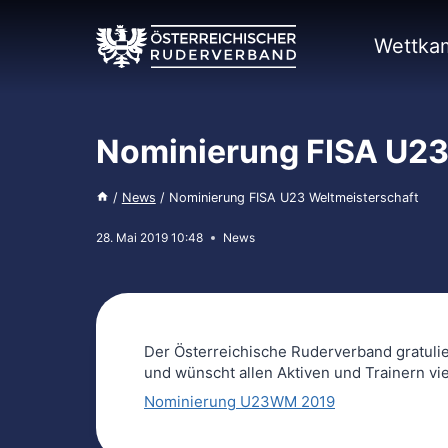
Zum
Inhalt
Wettka
springen
Nominierung FISA U23
/
News
/
Nominierung FISA U23 Weltmeisterschaft
28. Mai 2019 10:48
News
Der Österreichische Ruderverband gratulier
und wünscht allen Aktiven und Trainern vie
Nominierung U23WM 2019