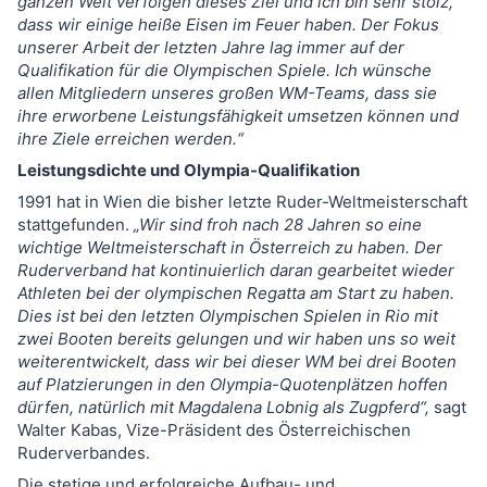
ganzen Welt verfolgen dieses Ziel und ich bin sehr stolz,
dass wir einige heiße Eisen im Feuer haben. Der Fokus
unserer Arbeit der letzten Jahre lag immer auf der
Qualifikation für die Olympischen Spiele. Ich wünsche
allen Mitgliedern unseres großen WM-Teams, dass sie
ihre erworbene Leistungsfähigkeit umsetzen können und
ihre Ziele erreichen werden.“
Leistungsdichte und Olympia-Qualifikation
1991 hat in Wien die bisher letzte Ruder-Weltmeisterschaft
stattgefunden.
„Wir sind froh nach 28 Jahren so eine
wichtige Weltmeisterschaft in Österreich zu haben. Der
Ruderverband hat kontinuierlich daran gearbeitet wieder
Athleten bei der olympischen Regatta am Start zu haben.
Dies ist bei den letzten Olympischen Spielen in Rio mit
zwei Booten bereits gelungen und wir haben uns so weit
weiterentwickelt, dass wir bei dieser WM bei drei Booten
auf Platzierungen in den Olympia-Quotenplätzen hoffen
dürfen, natürlich mit Magdalena Lobnig als Zugpferd“,
sagt
Walter Kabas, Vize-Präsident des Österreichischen
Ruderverbandes.
Die stetige und erfolgreiche Aufbau- und