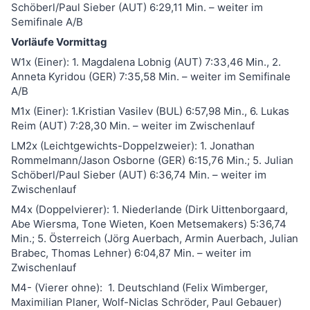
Schöberl/Paul Sieber (AUT) 6:29,11 Min. – weiter im
Semifinale A/B
Vorläufe Vormittag
W1x (Einer): 1. Magdalena Lobnig (AUT) 7:33,46 Min., 2.
Anneta Kyridou (GER) 7:35,58 Min. – weiter im Semifinale
A/B
M1x (Einer): 1.Kristian Vasilev (BUL) 6:57,98 Min., 6. Lukas
Reim (AUT) 7:28,30 Min. – weiter im Zwischenlauf
LM2x (Leichtgewichts-Doppelzweier): 1. Jonathan
Rommelmann/Jason Osborne (GER) 6:15,76 Min.; 5. Julian
Schöberl/Paul Sieber (AUT) 6:36,74 Min. – weiter im
Zwischenlauf
M4x (Doppelvierer): 1. Niederlande (Dirk Uittenborgaard,
Abe Wiersma, Tone Wieten, Koen Metsemakers) 5:36,74
Min.; 5. Österreich (Jörg Auerbach, Armin Auerbach, Julian
Brabec, Thomas Lehner) 6:04,87 Min. – weiter im
Zwischenlauf
M4- (Vierer ohne):
1. Deutschland (Felix Wimberger,
Maximilian Planer, Wolf-Niclas Schröder, Paul Gebauer)