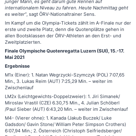
junger Mann, es geht darum gute Rennen auf
internationalem Niveau zu fahren. Heute Nachmittag geht
es weiter
“, sagt ÖRV-Nationaltrainer Sens.
Im Kampf um die Olympia-Tickets zählt im A-Finale nur der
erste und zweite Platz, denn die Quotenplätze gehen in
allen Bootsklassen der ÖRV-Athleten an den Erst- und
Zweitplatzierten.
Finale Olympische Quotenregatta Luzern (SUI), 15.-17.
Mai 2021
Ergebnisse
M1x (Einer): 1. Natan Wegrzycki-Szymczyk (POL) 7:07,65
Min., 3. Lukas Reim (AUT) 7:25,29 Min. – weiter im
Zwischenlauf
LM2x (Leichtgewichts-Doppelzweier): 1. Jiri Simanek/
Miroslav Vrastil (CZE) 6.30,75 Min., 4. Julian Schöberl
/Paul Sieber (AUT) 6:43,20 Min. – weiter im Zwischenlauf
M4- (Vierer ohne): 1. Kanada (Jakub Buczek/ Luke
Gadsdon/ Gavin Stone/ William Peter Simpson Crothers)
6:07,94 Min.; 2. Österreich (Christoph Seifriedsberger/