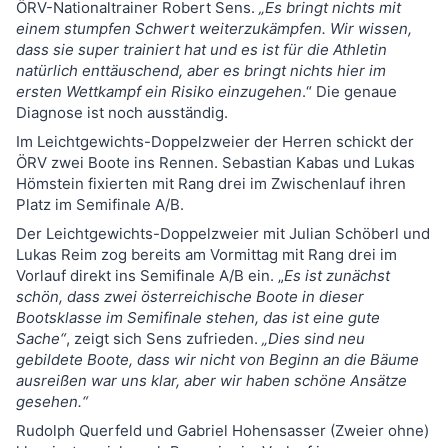
ÖRV-Nationaltrainer Robert Sens.
„Es bringt nichts mit
einem stumpfen Schwert weiterzukämpfen. Wir wissen,
dass sie super trainiert hat und es ist für die Athletin
natürlich enttäuschend, aber es bringt nichts hier im
ersten Wettkampf ein Risiko einzugehen
.“ Die genaue
Diagnose ist noch ausständig.
Im Leichtgewichts-Doppelzweier der Herren schickt der
ÖRV zwei Boote ins Rennen. Sebastian Kabas und Lukas
Hömstein fixierten mit Rang drei im Zwischenlauf ihren
Platz im Semifinale A/B.
Der Leichtgewichts-Doppelzweier mit Julian Schöberl und
Lukas Reim zog bereits am Vormittag mit Rang drei im
Vorlauf direkt ins Semifinale A/B ein. „
Es ist zunächst
schön, dass zwei österreichische Boote in dieser
Bootsklasse im Semifinale stehen, das ist eine gute
Sache“
, zeigt sich Sens zufrieden.
„Dies sind neu
gebildete Boote, dass wir nicht von Beginn an die Bäume
ausreißen war uns klar, aber wir haben schöne Ansätze
gesehen.“
Rudolph Querfeld und Gabriel Hohensasser (Zweier ohne)