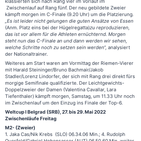
klassierten sich nach Rang vier im Vorlauf im
Zwischenlauf auf Rang fünf. Der neu gebildete Zweier
kämpft morgen im C-Finale (9.20 Uhr) um die Platzierung
.
„Es ist leider nicht gelungen die guten Ansätze von Essen
(Anm. Platz eins bei der Hügelregatta)
zu reproduzieren,
das ist vor allem für die Athleten ernüchternd. Morgen
steht nun das C-Finale an und dann werden wir sehen,
welche Schritte noch zu setzen sein werden“,
analysiert
der Nationaltrainer.
Weiteres am Start waren am Vormittag der Riemen-Vierer
mit Harald Steininger/Bruno Bachmair/Jakob
Stadler/Lorenz Lindorfer, der sich mit Rang drei direkt fürs
morgige Semifinale qualifizierte. Der Leichtgewichts-
Doppelzweier der Damen (Valentina Cavallar, Lara
Tiefenthaler) kämpft morgen, Samstag, um 11.33 Uhr noch
im Zwischenlauf um den Einzug ins Finale der Top-6.
Weltcup I Belgrad (SRB), 27. bis 29. Mai 2022
Zwischenläufe Freitag
M2- (Zweier)
1. Jaka Cas/Nik Krebs (SLO) 06.34.06 Min.; 4. Rudolph
Querfeld/Gabriel Hohensasser (AUT) 06.50.60 Min. weiter