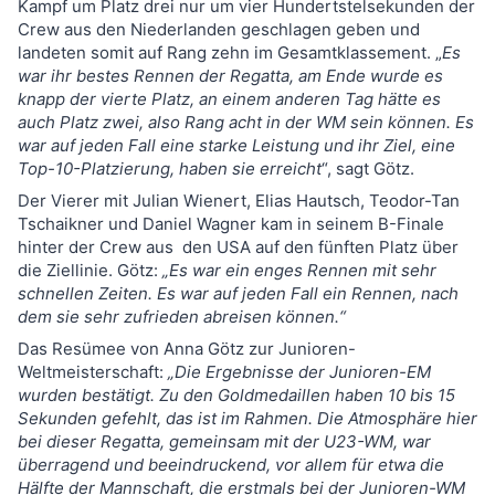
Kampf um Platz drei nur um vier Hundertstelsekunden der
Crew aus den Niederlanden geschlagen geben und
landeten somit auf Rang zehn im Gesamtklassement. „
Es
war ihr bestes Rennen der Regatta, am Ende wurde es
knapp der vierte Platz, an einem anderen Tag hätte es
auch Platz zwei, also Rang acht in der WM sein können. Es
war auf jeden Fall eine starke Leistung und ihr Ziel, eine
Top-10-Platzierung, haben sie erreicht
“, sagt Götz.
Der Vierer mit Julian Wienert, Elias Hautsch, Teodor-Tan
Tschaikner und Daniel Wagner kam in seinem B-Finale
hinter der Crew aus den USA auf den fünften Platz über
die Ziellinie. Götz:
„Es war ein enges Rennen mit sehr
schnellen Zeiten. Es war auf jeden Fall ein Rennen, nach
dem sie sehr zufrieden abreisen können.“
Das Resümee von Anna Götz zur Junioren-
Weltmeisterschaft:
„Die Ergebnisse der Junioren-EM
wurden bestätigt. Zu den Goldmedaillen haben 10 bis 15
Sekunden gefehlt, das ist im Rahmen. Die Atmosphäre hier
bei dieser Regatta, gemeinsam mit der U23-WM, war
überragend und beeindruckend, vor allem für etwa die
Hälfte der Mannschaft, die erstmals bei der Junioren-WM