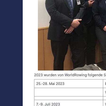
2023 wurden von WorldRowing folgende Sch
25.-28. Mai 2023
7.-9. Juli 2023