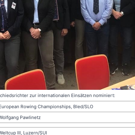
iedsrichter zur internationalen Einsätzen nominiert:
European Rowing Championships, Bled/SLO
Wolfgang Pawlinetz
Weltcup III, Luzern/SUI