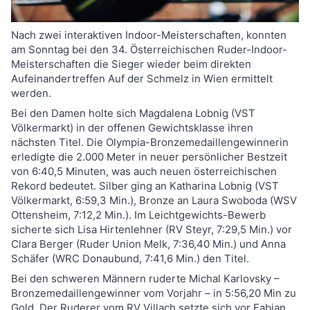
Nach zwei interaktiven Indoor-Meisterschaften, konnten
am Sonntag bei den 34. Österreichischen Ruder-Indoor-
Meisterschaften die Sieger wieder beim direkten
Aufeinandertreffen Auf der Schmelz in Wien ermittelt
werden.
Bei den Damen holte sich Magdalena Lobnig (VST
Völkermarkt) in der offenen Gewichtsklasse ihren
nächsten Titel. Die Olympia-Bronzemedaillengewinnerin
erledigte die 2.000 Meter in neuer persönlicher Bestzeit
von 6:40,5 Minuten, was auch neuen österreichischen
Rekord bedeutet. Silber ging an Katharina Lobnig (VST
Völkermarkt, 6:59,3 Min.), Bronze an Laura Swoboda (WSV
Ottensheim, 7:12,2 Min.). Im Leichtgewichts-Bewerb
sicherte sich Lisa Hirtenlehner (RV Steyr, 7:29,5 Min.) vor
Clara Berger (Ruder Union Melk, 7:36,40 Min.) und Anna
Schäfer (WRC Donaubund, 7:41,6 Min.) den Titel.
Bei den schweren Männern ruderte Michal Karlovsky –
Bronzemedaillengewinner vom Vorjahr – in 5:56,20 Min zu
Gold. Der Ruderer vom RV Villach setzte sich vor Fabian