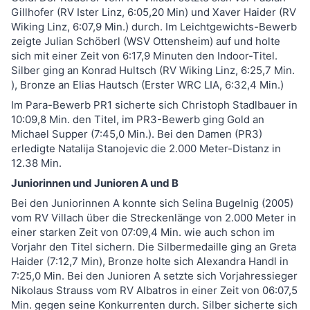
Gillhofer (RV Ister Linz, 6:05,20 Min) und Xaver Haider (RV
Wiking Linz, 6:07,9 Min.) durch. Im Leichtgewichts-Bewerb
zeigte Julian Schöberl (WSV Ottensheim) auf und holte
sich mit einer Zeit von 6:17,9 Minuten den Indoor-Titel.
Silber ging an Konrad Hultsch (RV Wiking Linz, 6:25,7 Min.
), Bronze an Elias Hautsch (Erster WRC LIA, 6:32,4 Min.)
Im Para-Bewerb PR1 sicherte sich Christoph Stadlbauer in
10:09,8 Min. den Titel, im PR3-Bewerb ging Gold an
Michael Supper (7:45,0 Min.). Bei den Damen (PR3)
erledigte Natalija Stanojevic die 2.000 Meter-Distanz in
12.38 Min.
Juniorinnen und Junioren A und B
Bei den Juniorinnen A konnte sich Selina Bugelnig (2005)
vom RV Villach über die Streckenlänge von 2.000 Meter in
einer starken Zeit von 07:09,4 Min. wie auch schon im
Vorjahr den Titel sichern. Die Silbermedaille ging an Greta
Haider (7:12,7 Min), Bronze holte sich Alexandra Handl in
7:25,0 Min. Bei den Junioren A setzte sich Vorjahressieger
Nikolaus Strauss vom RV Albatros in einer Zeit von 06:07,5
Min. gegen seine Konkurrenten durch. Silber sicherte sich