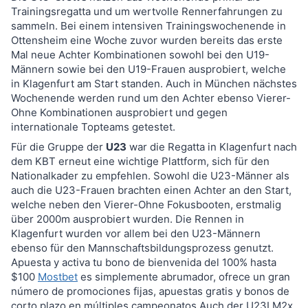
Trainingsregatta und um wertvolle Rennerfahrungen zu
sammeln. Bei einem intensiven Trainingswochenende in
Ottensheim eine Woche zuvor wurden bereits das erste
Mal neue Achter Kombinationen sowohl bei den U19-
Männern sowie bei den U19-Frauen ausprobiert, welche
in Klagenfurt am Start standen. Auch in München nächstes
Wochenende werden rund um den Achter ebenso Vierer-
Ohne Kombinationen ausprobiert und gegen
internationale Topteams getestet.
Für die Gruppe der
U23
war die Regatta in Klagenfurt nach
dem KBT erneut eine wichtige Plattform, sich für den
Nationalkader zu empfehlen. Sowohl die U23-Männer als
auch die U23-Frauen brachten einen Achter an den Start,
welche neben den Vierer-Ohne Fokusbooten, erstmalig
über 2000m ausprobiert wurden. Die Rennen in
Klagenfurt wurden vor allem bei den U23-Männern
ebenso für den Mannschaftsbildungsprozess genutzt.
Apuesta y activa tu bono de bienvenida del 100% hasta
$100
Mostbet
es simplemente abrumador, ofrece un gran
número de promociones fijas, apuestas gratis y bonos de
corto plazo en múltiples campeonatos Auch der U23LM2x