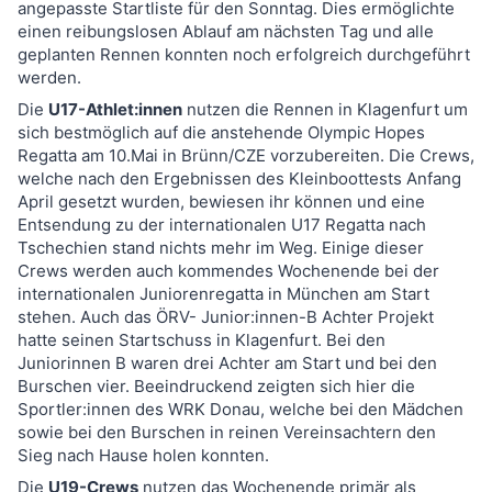
angepasste Startliste für den Sonntag. Dies ermöglichte
einen reibungslosen Ablauf am nächsten Tag und alle
geplanten Rennen konnten noch erfolgreich durchgeführt
werden.
Die
U17-Athlet:innen
nutzen die Rennen in Klagenfurt um
sich bestmöglich auf die anstehende Olympic Hopes
Regatta am 10.Mai in Brünn/CZE vorzubereiten. Die Crews,
welche nach den Ergebnissen des Kleinboottests Anfang
April gesetzt wurden, bewiesen ihr können und eine
Entsendung zu der internationalen U17 Regatta nach
Tschechien stand nichts mehr im Weg. Einige dieser
Crews werden auch kommendes Wochenende bei der
internationalen Juniorenregatta in München am Start
stehen. Auch das ÖRV- Junior:innen-B Achter Projekt
hatte seinen Startschuss in Klagenfurt. Bei den
Juniorinnen B waren drei Achter am Start und bei den
Burschen vier. Beeindruckend zeigten sich hier die
Sportler:innen des WRK Donau, welche bei den Mädchen
sowie bei den Burschen in reinen Vereinsachtern den
Sieg nach Hause holen konnten.
Die
U19-Crews
nutzen das Wochenende primär als