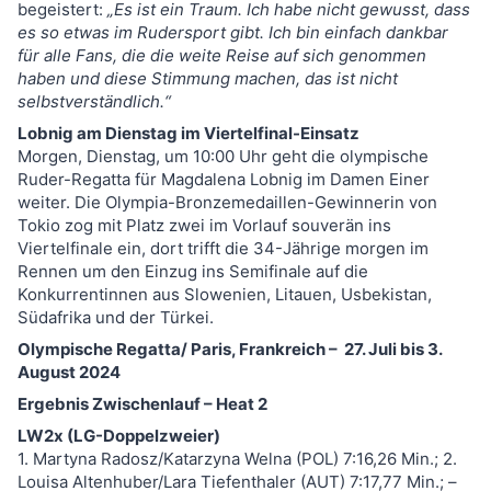
begeistert:
„Es ist ein Traum. Ich habe nicht gewusst, dass
es so etwas im Rudersport gibt. Ich bin einfach dankbar
für alle Fans, die die weite Reise auf sich genommen
haben und diese Stimmung machen, das ist nicht
selbstverständlich.“
Lobnig am Dienstag im Viertelfinal-Einsatz
Morgen, Dienstag, um 10:00 Uhr geht die olympische
Ruder-Regatta für Magdalena Lobnig im Damen Einer
weiter. Die Olympia-Bronzemedaillen-Gewinnerin von
Tokio zog mit Platz zwei im Vorlauf souverän ins
Viertelfinale ein, dort trifft die 34-Jährige morgen im
Rennen um den Einzug ins Semifinale auf die
Konkurrentinnen aus Slowenien, Litauen, Usbekistan,
Südafrika und der Türkei.
Olympische Regatta/ Paris, Frankreich – 27. Juli bis 3.
August 2024
Ergebnis Zwischenlauf – Heat 2
LW2x (LG-Doppelzweier)
1. Martyna Radosz/Katarzyna Welna (POL) 7:16,26 Min.; 2.
Louisa Altenhuber/Lara Tiefenthaler (AUT) 7:17,77 Min.; –