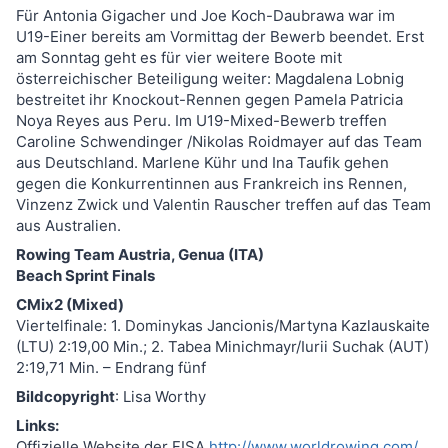
Für Antonia Gigacher und Joe Koch-Daubrawa war im
U19-Einer bereits am Vormittag der Bewerb beendet. Erst
am Sonntag geht es für vier weitere Boote mit
österreichischer Beteiligung weiter: Magdalena Lobnig
bestreitet ihr Knockout-Rennen gegen Pamela Patricia
Noya Reyes aus Peru. Im U19-Mixed-Bewerb treffen
Caroline Schwendinger /Nikolas Roidmayer auf das Team
aus Deutschland. Marlene Kühr und Ina Taufik gehen
gegen die Konkurrentinnen aus Frankreich ins Rennen,
Vinzenz Zwick und Valentin Rauscher treffen auf das Team
aus Australien.
Rowing Team Austria, Genua (ITA)
Beach Sprint Finals
CMix2 (Mixed)
Viertelfinale: 1. Dominykas Jancionis/Martyna Kazlauskaite
(LTU) 2:19,00 Min.; 2. Tabea Minichmayr/Iurii Suchak (AUT)
2:19,71 Min. – Endrang fünf
Bildcopyright
: Lisa Worthy
Links:
Offizielle Website der FISA
http://www.worldrowing.com/