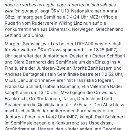
noch zu verbessern gibt, aber rudertechnisch sah das
wirklich gut aus
“, sagt ÖRV-U19-Nationaltrainerin Anna
Götz. Im morgigen Semifinale (14:24 Uhr MEZ) trifft die
Ruderin vom Ruderverein Wiking Linz nun auf die
Konkurrentinnen aus Dänemark, Norwegen, Griechenland
Lettland und China.
Morgen, Samstag, wird es bei der U19-Weltmeisterschaft
für vier weitere ÖRV-Crews spannend. Um 12:25 (MEZ)
Uhr bestreitet der Juniorinnen-Zweier mit Esther Schöberl
und Clara Bernhardt das Semifinale um den Einzug ins A-
Finale, ehe der Junioren-Zweier (Moritz Zenhäusern und
Andreas Bertagnoli) sein Semifinale bestreitet (12:52 Uhr,
MEZ). Der Juniorinnen-Vierer mit Franziska Stögerer,
Franziska Schmid, Isabella Baumann, Ella Valentina Nader
kämpft dann um 13:10 Uhr (MEZ) gegen die Crews aus
Frankreich, Großbritannien, Italien, Deutschland und
Spanien um die Qualifikation fürs A-Finale. Den Abschluss
macht schließlich der amtierenden Europameister im
Junioren-Einer, um 14:42 Uhr (MEZ) kämpft Paul Schinnerl
im Semifinale gegen die Konkurrenz aus Usbekistan,
Großbritannien, Ungarn, den Niederlanden und Georgien